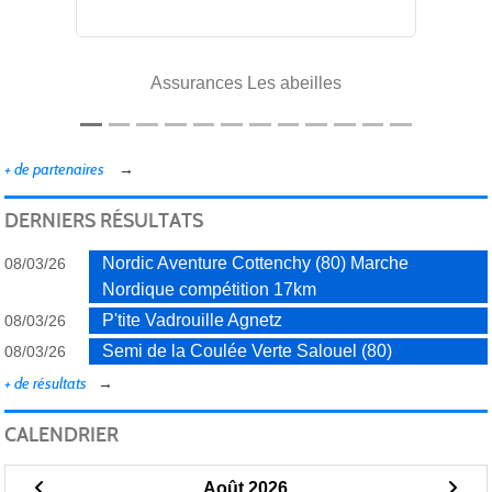
Assurances Les abeilles
+ de partenaires
DERNIERS RÉSULTATS
Nordic Aventure Cottenchy (80) Marche
08/03/26
Nordique compétition 17km
P'tite Vadrouille Agnetz
08/03/26
Semi de la Coulée Verte Salouel (80)
08/03/26
+ de résultats
CALENDRIER
Août 2026