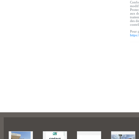
Confor
modifi
Protec
aux do
traite
des do
contr
Pour p
https: