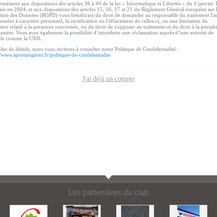
mément aux dispositions des articles 38 à 40 de la loi « Informatique et Libertés » du 6 janvier
ée en 2004, et aux dispositions des articles 15, 16, 17 et 21 du Règlement Général européen sur 
tion des Données (RGPD) vous bénéficiez du droit de demander au responsable du traitement l'a
nnées à caractère personnel, la rectification ou l'effacement de celles-ci, ou une limitation du
ment relatif à la personne concernée, ou du droit de s'opposer au traitement et du droit à la portabi
nnées. Vous avez également la possibilité d’introduire une réclamation auprès d’une autorité de
ôle comme la CNIL.
lus de détails, nous vous invitons à consulter notre Politique de Confidentialité :
//www.sportsregions.fr/politique-de-confidentialite
J'ai déjà un compte
Les partenaires du club