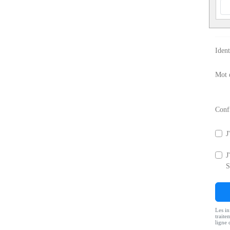
Ident
Mot 
Conf
J
J
S
Les in
traite
ligne 