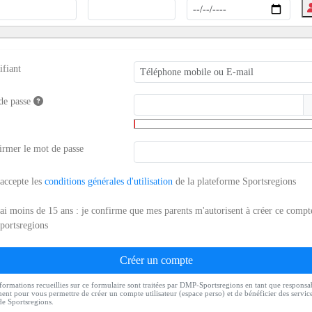
ifiant
de passe
irmer le mot de passe
'accepte les
conditions générales d'utilisation
de la plateforme Sportsregions
'ai moins de 15 ans : je confirme que mes parents m'autorisent à créer ce compt
portsregions
Créer un compte
formations recueillies sur ce formulaire sont traitées par DMP-Sportsregions en tant que responsa
ment pour vous permettre de créer un compte utilisateur (espace perso) et de bénéficier des servic
de Sportsregions.