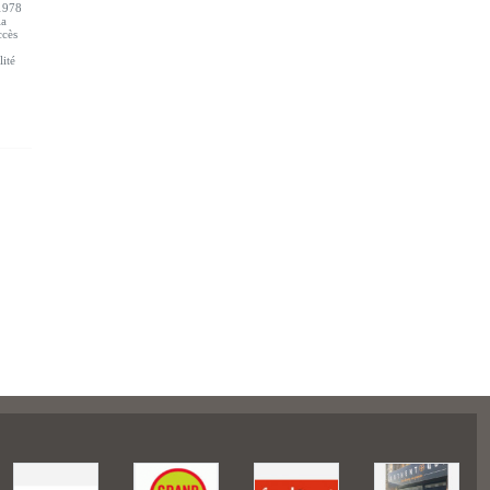
 1978
la
ccès
lité