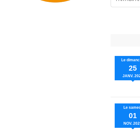
Le
dimanc
25
JANV.
20
Le
samed
01
NOV.
202