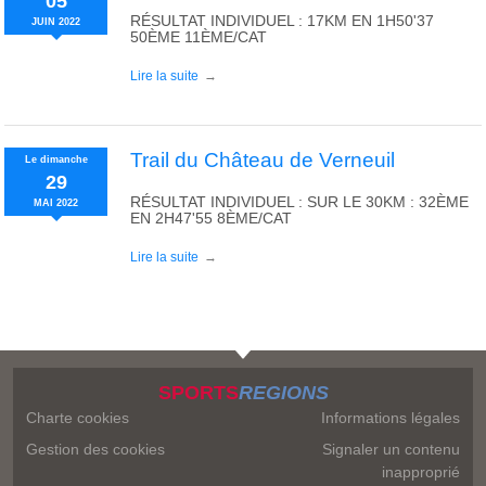
05
RÉSULTAT INDIVIDUEL : 17KM EN 1H50'37
JUIN
2022
50ÈME 11ÈME/CAT
Lire la suite
Trail du Château de Verneuil
Le
dimanche
29
RÉSULTAT INDIVIDUEL : SUR LE 30KM : 32ÈME
MAI
2022
EN 2H47'55 8ÈME/CAT
Lire la suite
SPORTS
REGIONS
Charte cookies
Informations légales
Gestion des cookies
Signaler un contenu
inapproprié